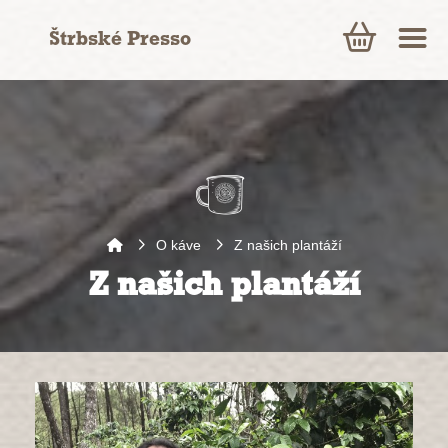
Štrbské Presso
O káve
Z našich plantáží
Z našich plantáží